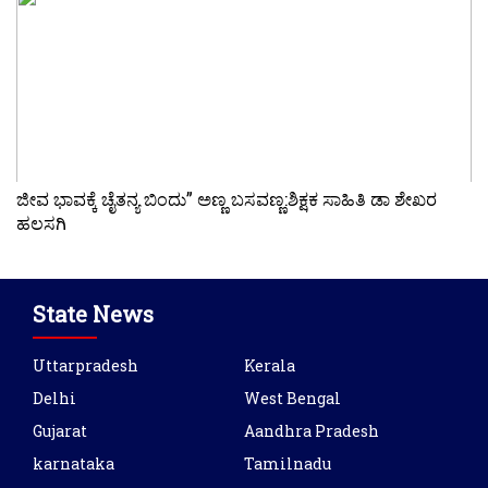
ಜೀವ ಭಾವಕ್ಕೆ ಚೈತನ್ಯ ಬಿಂದು” ಅಣ್ಣ ಬಸವಣ್ಣ:ಶಿಕ್ಷಕ ಸಾಹಿತಿ ಡಾ ಶೇಖರ
ಹಲಸಗಿ
State News
Uttarpradesh
Kerala
Delhi
West Bengal
Gujarat
Aandhra Pradesh
karnataka
Tamilnadu