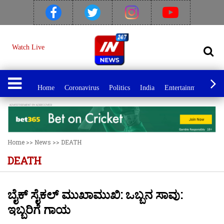
Watch Live
Home
Coronavirus
Politics
India
Entertainment
Spo
Home
>>
News
>>
DEATH
DEATH
ಬೈಕ್ ಸೈಕಲ್ ಮುಖಾಮುಖಿ: ಒಬ್ಬನ ಸಾವು:
ಇಬ್ಬರಿಗೆ ಗಾಯ