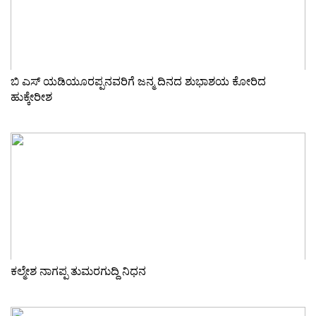
ಬಿ ಎಸ್ ಯಡಿಯೂರಪ್ಪನವರಿಗೆ ಜನ್ಮ ದಿನದ ಶುಭಾಶಯ ಕೋರಿದ
ಹುಕ್ಕೇರೀಶ
ಕಲ್ಮೇಶ ನಾಗಪ್ಪ ತುಮರಗುದ್ದಿ ನಿಧನ