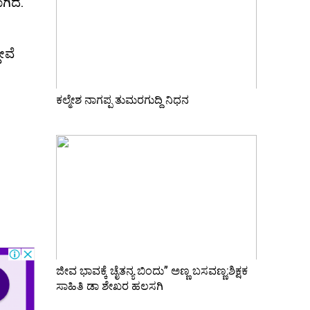
ಿದೆ.
ೇವೆ
ಕಲ್ಮೇಶ ನಾಗಪ್ಪ ತುಮರಗುದ್ದಿ ನಿಧನ
ಜೀವ ಭಾವಕ್ಕೆ ಚೈತನ್ಯ ಬಿಂದು” ಅಣ್ಣ ಬಸವಣ್ಣ:ಶಿಕ್ಷಕ
ಸಾಹಿತಿ ಡಾ ಶೇಖರ ಹಲಸಗಿ