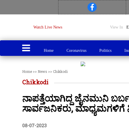
Watch Live News
View In
Home
Coronavirus
Politics
In
Home
>>
News
>>
Chikkodi
Chikkodi
ನಾಪತ್ತೆಯಾಗಿದ್ದ ಜೈನಮುನಿ ಬರ್ಬ
ಸಾರ್ವಜನಿಕರು, ಮಾಧ್ಯಮಗಳಿಗೆ 
08-07-2023