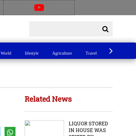
World
lifestyle
Agriculture
Travel
Food
A
Related News
LIQUOR STORED
IN HOUSE WAS