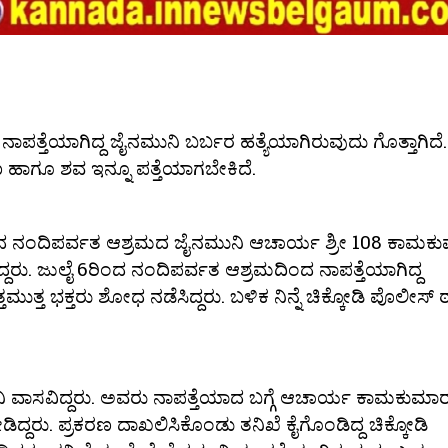
ಾಪತ್ತೆಯಾಗಿದ್ದ ಜೈನಮುನಿ ಬರ್ಬರ ಹತ್ಯೆಯಾಗಿರುವುದು ಗೊತ್ತಾಗಿದೆ.
ರಣ ಹಾಗೂ ಶವ ಇನ್ನೂ ಪತ್ತೆಯಾಗಬೇಕಿದೆ.
್ರಾಮದ ನಂದಿಪರ್ವತ ಆಶ್ರಮದ ಜೈನಮುನಿ ಆಚಾರ್ಯ ಶ್ರೀ 108 ಕಾಮಕ
ರು. ಜುಲೈ 6ರಿಂದ ನಂದಿಪರ್ವತ ಆಶ್ರಮದಿಂದ ನಾಪತ್ತೆಯಾಗಿದ್ದ
ತ್ತ ಭಕ್ತರು ಶೋಧ ನಡೆಸಿದ್ದರು. ಬಳಿಕ ನಿನ್ನೆ ಚಿಕ್ಕೋಡಿ ಪೊಲೀಸ್ ಠ
ನಿ ವಾಸವಿದ್ದರು. ಅವರು ನಾಪತ್ತೆಯಾದ ಬಗ್ಗೆ ಆಚಾರ್ಯ ಕಾಮಕುಮಾ
ಡಿದ್ದರು. ಪ್ರಕರಣ ದಾಖಲಿಸಿಕೊಂಡು ತನಿಖೆ ಕೈಗೊಂಡಿದ್ದ ಚಿಕ್ಕೋಡಿ