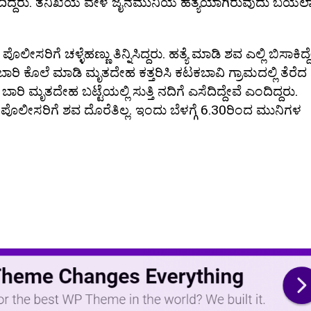
ದಿದ್ದರು. ತನಿಖೆಯ ವೇಳೆ ಜೈನಮುನಿಯ ಹತ್ಯೆಯಾಗಿರುವುದು ಬಯಲಾಗ
ಸರಿಗೆ ಚಳ್ಳೆಹಣ್ಣು ತಿನ್ನಿಸಿದ್ದರು. ಹತ್ಯೆ ಮಾಡಿ ಶವ ಎಲ್ಲಿ ಬಿಸಾಕಿದ್ದ
ಾರಿ ಕೊಲೆ ಮಾಡಿ ಮೃತದೇಹ ಕತ್ತರಿಸಿ ಕಟಕಬಾವಿ ಗ್ರಾಮದಲ್ಲಿ ತೆರೆದ
ಾರಿ ಮೃತದೇಹ ಬಟ್ಟೆಯಲ್ಲಿ ಸುತ್ತಿ ನದಿಗೆ ಎಸೆದಿದ್ದೇವೆ ಎಂದಿದ್ದರು.
 ಪೊಲೀಸರಿಗೆ ಶವ ದೊರೆತಿಲ್ಲ. ಇಂದು ಬೆಳಗ್ಗೆ 6.30ರಿಂದ ಮುನಿಗಳ