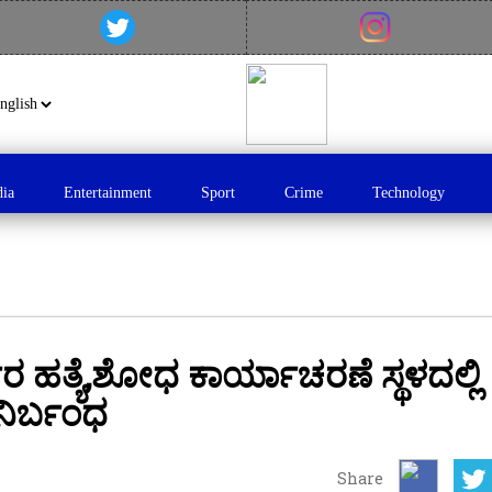
dia
Entertainment
Sport
Crime
Technology
ರ ಹತ್ಯೆ,ಶೋಧ ಕಾರ್ಯಾಚರಣೆ ಸ್ಥಳದಲ್ಲಿ
ನಿರ್ಬಂಧ
Share