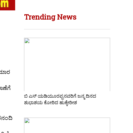
Trending News
ುಮಾರ
ಾಣೆಗೆ
ಬಿ ಎಸ್ ಯಡಿಯೂರಪ್ಪನವರಿಗೆ ಜನ್ಮ ದಿನದ
ಶುಭಾಶಯ ಕೋರಿದ ಹುಕ್ಕೇರೀಶ
ರನಂದಿ