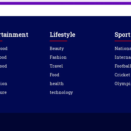
rtainment
Lifestyle
Sport
wood
Beauty
Nationa
ood
Fashion
Interna
ood
Travel
Footbal
Food
Cricket
sion
health
Olympi
ure
technology