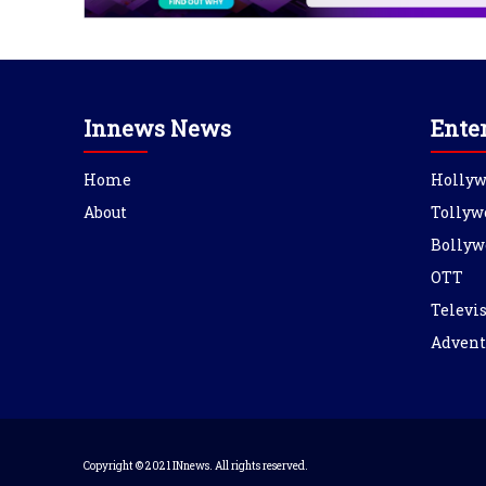
Innews News
Ente
Home
Holly
About
Tollyw
Bollyw
OTT
Televi
Advent
Copyright © 2021 INnews. All rights reserved.