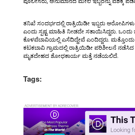
ಪೊಲೀಸರು, ಅನುಮಾನದ ಮೇಲೆ ಇಬ್ಬರನ್ನು ವಶಕ್ಕೆ ಪಡೆ
ತನಿಖೆ ಸಂದರ್ಭದಲ್ಲಿ ರಾತ್ರಿಯಿಡೀ ಇಬ್ಬರು ಆರೋಪಿಗಳು ಪೊಲೀ
ಎಂದು ಸ್ಪಷ್ಟ ಮಾಹಿತಿ ನೀಡದೇ ಸತಾಯಿಸಿದ್ದರು. ಒಂದು ಬ
ಕೊಳವೆಬಾವಿಯಲ್ಲಿ ಎಸೆದಿದ್ದೇವೆ ಎಂದಿದ್ದರು. ಮತ್ತೊಂದು ಬ
ಕಟಕಬಾವಿ ಗ್ರಾಮದಲ್ಲಿ ರಾತ್ರಿಯಿಡೀ ಪರಿಶೀಲನೆ ನಡೆಸಿದ
ಮೃತದೇಹದ ಶೋಧಕಾರ್ಯ ಮತ್ತೆ ನಡೆಯಲಿದೆ.
Tags: