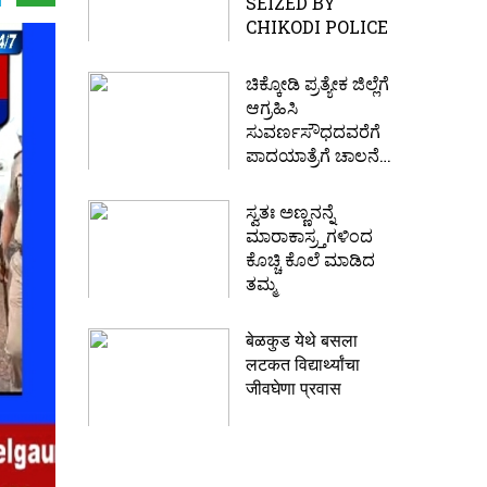
SEIZED BY
CHIKODI POLICE
ಚಿಕ್ಕೋಡಿ ಪ್ರತ್ಯೇಕ ಜಿಲ್ಲೆಗೆ
ಆಗ್ರಹಿಸಿ
ಸುವರ್ಣಸೌಧದವರೆಗೆ
ಪಾದಯಾತ್ರೆಗೆ ಚಾಲನೆ…
ಸ್ವತಃ ಅಣ್ಣನನ್ನೆ
ಮಾರಾಕಾಸ್ರ್ತಗಳಿಂದ
ಕೊಚ್ಚಿ ಕೊಲೆ ಮಾಡಿದ
ತಮ್ಮ
बेळकुड येथे बसला
लटकत विद्यार्थ्यांचा
जीवघेणा प्रवास