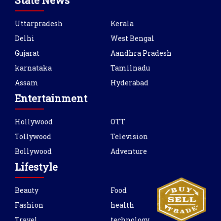
State News
Uttarpradesh
Kerala
Delhi
West Bengal
Gujarat
Aandhra Pradesh
karnataka
Tamilnadu
Assam
Hyderabad
Entertainment
Hollywood
OTT
Tollywood
Television
Bollywood
Adventure
Lifestyle
Beauty
Food
Fashion
health
Travel
technology