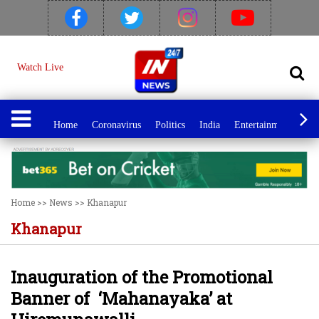
Watch Live
Home
Coronavirus
Politics
India
Entertainment
Spo
Home
>>
News
>>
Khanapur
Khanapur
Inauguration of the Promotional
Banner of ‘Mahanayaka’ at