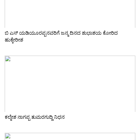
ಬಿ ಎಸ್ ಯಡಿಯೂರಪ್ಪನವರಿಗೆ ಜನ್ಮ ದಿನದ ಶುಭಾಶಯ ಕೋರಿದ
ಹುಕ್ಕೇರೀಶ
ಕಲ್ಮೇಶ ನಾಗಪ್ಪ ತುಮರಗುದ್ದಿ ನಿಧನ