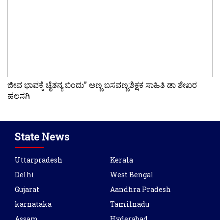
ಜೀವ ಭಾವಕ್ಕೆ ಚೈತನ್ಯ ಬಿಂದು” ಅಣ್ಣ ಬಸವಣ್ಣ:ಶಿಕ್ಷಕ ಸಾಹಿತಿ ಡಾ ಶೇಖರ
ಹಲಸಗಿ
State News
Uttarpradesh
Kerala
Delhi
West Bengal
Gujarat
Aandhra Pradesh
karnataka
Tamilnadu
Assam
Hyderabad